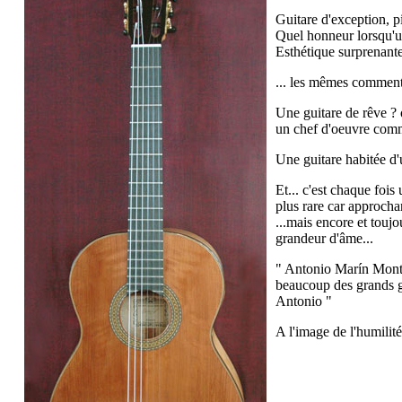
Guitare d'exception, p
Quel honneur lorsqu'un
Esthétique surprenante,
... les mêmes commenta
Une guitare de rêve ? o
un chef d'oeuvre comm
Une guitare habitée d'
Et... c'est chaque fois
plus rare car approchan
...mais encore et touj
grandeur d'âme...
" Antonio Marín Mont
beaucoup des grands gu
Antonio "
A l'image de l'humilit