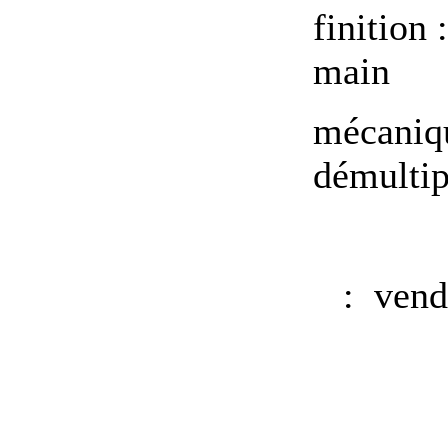
finition
main
mécaniqu
démultip
:
vend