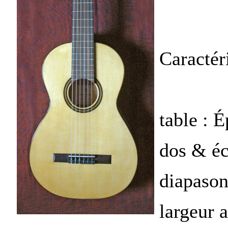
Caractéri
table : É
dos & éc
diapaso
largeur a