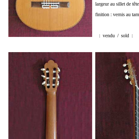
largeur au sillet de tê
finition : vernis au t
:
vendu / sold
: