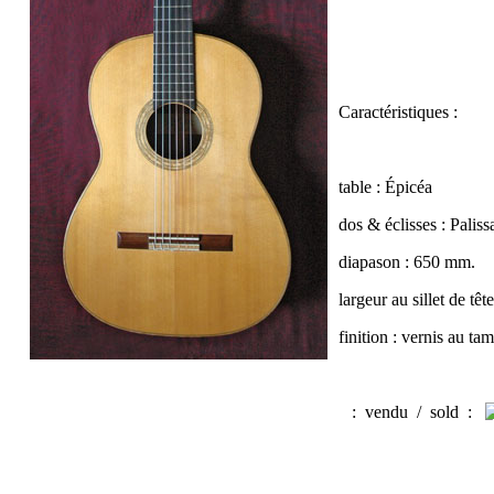
Caractéristiques :
table : Épicéa
dos & éclisses : Palis
diapason : 650 mm.
largeur au sillet de tê
finition : vernis au t
:
vendu / sold
: