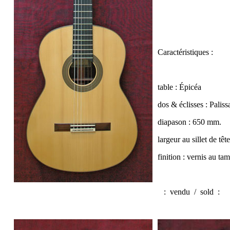
Caractéristiques :
table : Épicéa
dos & éclisses : Palis
diapason : 650 mm.
largeur au sillet de tê
finition : vernis au t
:
vendu / sold
: