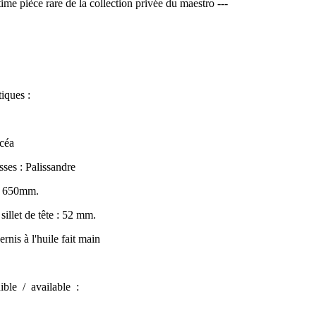
time pièce rare de la collection privée du maestro ---
tiques :
icéa
sses : Palissandre
: 650mm.
sillet de tête : 52 mm.
vernis à l'huile fait main
ible / available
: