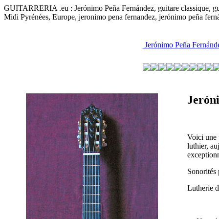
GUITARRERIA .eu : Jerónimo Peña Fernández, guitare classique, guitare
Midi Pyrénées, Europe, jeronimo pena fernandez, jerónimo peña fern
Jerónimo Peña Fernánd
Jerón
Voici une 
luthier, a
exceptionn
Sonorités p
Lutherie d