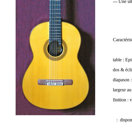
--- Une ul
Caractéris
table : Ep
dos & écli
diapason 
largeur au 
finition : 
:
dispon