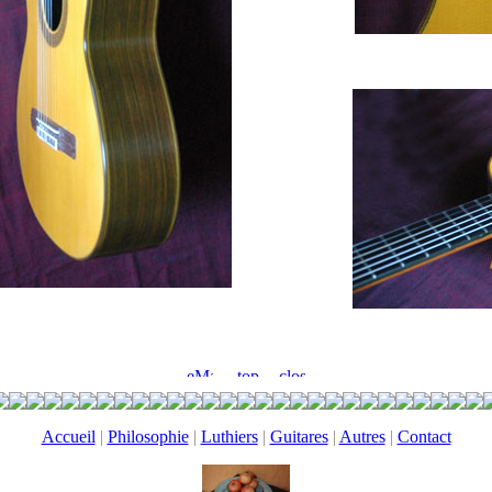
Accueil
|
Philosophie
|
Luthiers
|
Guitares
|
Autres
|
Contact