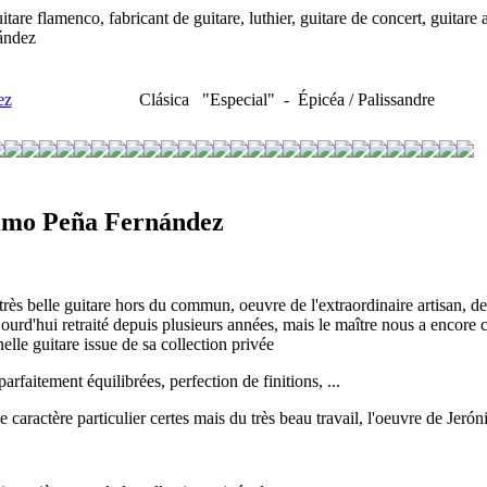
 flamenco, fabricant de guitare, luthier, guitare de concert, guitare 
ández
ez
Clásica "Especial" - Épicéa / Palissandre
imo Peña Fernández
très belle guitare hors du commun, oeuvre de l'extraordinaire artisan, de 
ujourd'hui retraité depuis plusieurs années, mais le maître nous a encore c
elle guitare issue de sa collection privée
arfaitement équilibrées, perfection de finitions, ...
e caractère particulier certes mais du très beau travail, l'oeuvre de Je