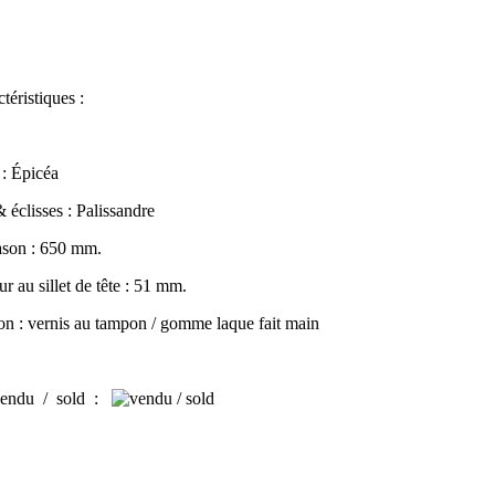
téristiques :
 : Épicéa
 éclisses : Palissandre
ason : 650 mm.
ur au sillet de tête : 51 mm.
ion : vernis au tampon / gomme laque fait main
endu / sold
: