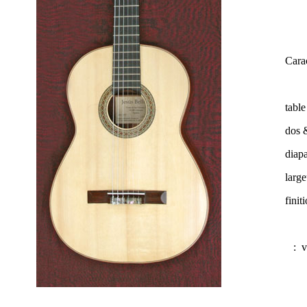
Carac
table
dos &
diap
large
finit
:
v