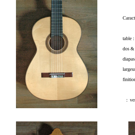
Caract
table 
dos & 
diapas
largeur
finiti
:
ve