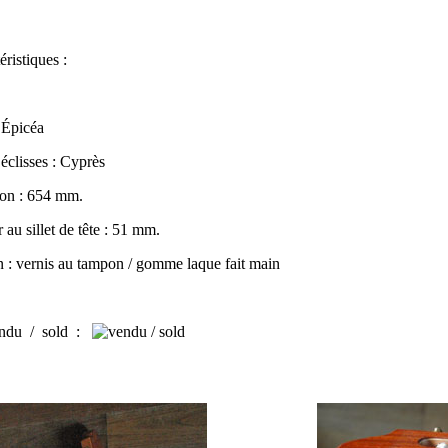
éristiques :
: Épicéa
éclisses : Cyprès
on : 654 mm.
 au sillet de tête : 51 mm.
on : vernis au tampon / gomme laque fait main
ndu / sold
: