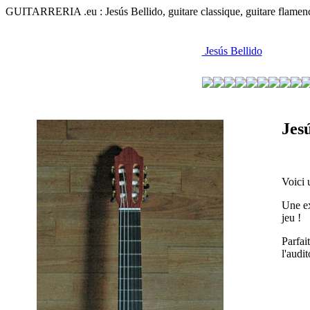
GUITARRERIA .eu : Jesús Bellido, guitare classique, guitare flamenco,
Jesús Bellido
Jesú
Voici 
Une ex
jeu !
Parfai
l'audit