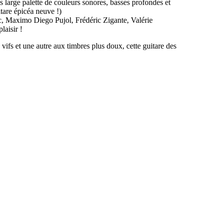
ès large palette de couleurs sonores, basses profondes et
itare épicéa neuve !)
vic, Maximo Diego Pujol, Frédéric Zigante, Valérie
laisir !
ifs et une autre aux timbres plus doux, cette guitare des