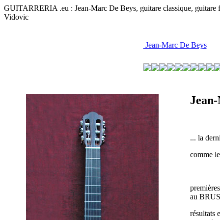
GUITARRERIA .eu : Jean-Marc De Beys, guitare classique, guitare flam
Vidovic
Jean-Marc De Beys
Jean-
... la de
comme les
premières
au BRU
résultats 