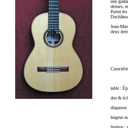
une guitar
denses, mé
Parmi les
Duchâteau,
Jean-Marc
deux dern
Caractéris
table : 
dos & écli
diapason
largeur au
finition 