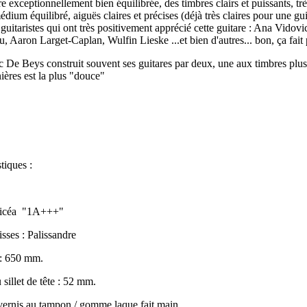
e exceptionnellement bien équilibrée, des timbres clairs et puissants, tr
dium équilibré, aiguës claires et précises (déjà très claires pour une gu
 guitaristes qui ont très positivement apprécié cette guitare : Ana Vido
 Aaron Larget-Caplan, Wulfin Lieske ...et bien d'autres... bon, ça fait p
 De Beys construit souvent ses guitares par deux, une aux timbres plus v
ières est la plus "douce"
tiques :
Épicéa "1A+++"
sses : Palissandre
 : 650 mm.
 sillet de tête : 52 mm.
: vernis au tampon / gomme laque fait main