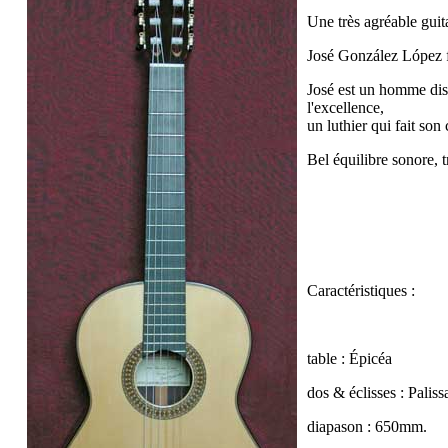
Une très agréable guit
José González López fa
José est un homme disc
l'excellence,
un luthier qui fait so
Bel équilibre sonore, t
Caractéristiques :
table :
Épicéa
dos & éclisses : Palis
diapason : 650mm.