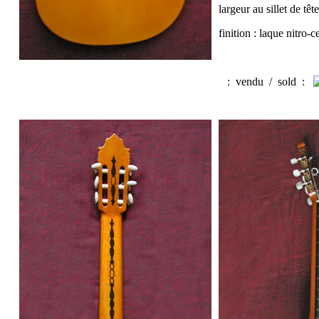
largeur au sillet de tê
finition : laque nitro-c
:
vendu / sold
: