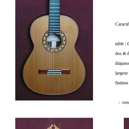
Caractér
table :
dos & é
diapaso
largeur 
finitio
:
ven