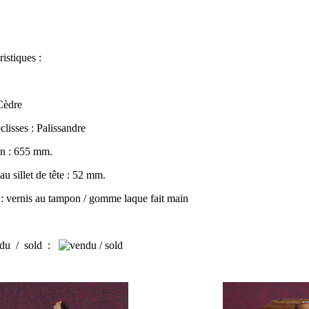
istiques :
 Cèdre
clisses : Palissandre
n : 655 mm.
au sillet de tête : 52 mm.
n : vernis au tampon / gomme laque fait main
du / sold
: