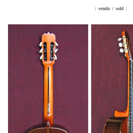
:
vendu / sold
: