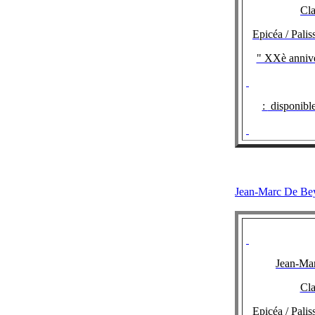
Cla
Epicéa / Pali
" XXè annive
:
disponibl
Jean-Marc D
Jean-Ma
Cla
Epicéa / Pali