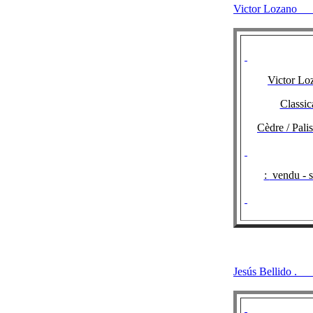
Victor Loz
Victor Lo
Classic
Cèdre / Pali
:
vendu - 
Jesús Bellido
.
F