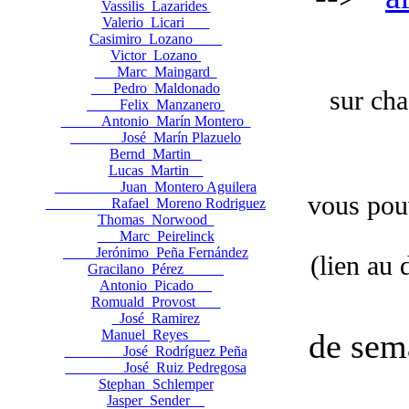
Vassilis Lazarides
Valerio Licari
Casimiro Lozano
Victor Lozano
Marc Maingard
Pedro Maldonado
sur cha
Felix Manzanero
Antonio Marín Montero
José Marín Plazuelo
Bernd Martin
Lucas Martin
Juan Montero Aguilera
vous pouv
Rafael Moreno Rodriguez
Thomas Norwood
Marc Peirelinck
Jerónimo Peña Fernández
(lien au
Gracilano Pérez
Antonio Picado
Romuald Provost
José Ramirez
de sema
Manuel Reyes
José Rodríguez Peña
José Ruiz Pedregosa
Stephan Schlemper
Jasper Sender