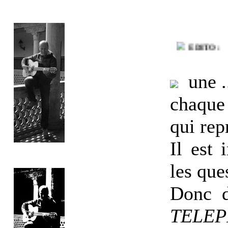
EDITO :
une ..
chaque 
qui rep
Il est 
les que
Donc d
TELEP