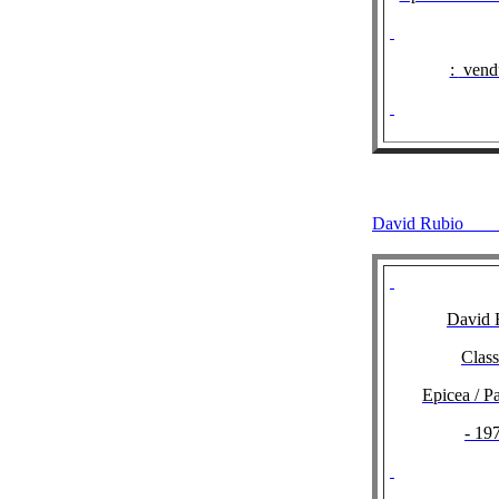
:
vendu
David Rubio
David 
Class
Epicea / P
- 19