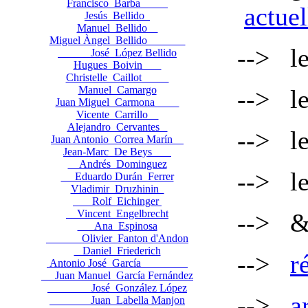
Francisco Barba
actue
Jesús Bellido
Manuel Bellido
Miguel Àngel Bellido
-->
l
José López Bellido
Hugues Boivin
Christelle Caillot
Manuel Camargo
-->
l
Juan Miguel Carmona
Vicente Carrillo
Alejandro Cervantes
-->
l
Juan Antonio Correa Marín
Jean-Marc De Beys
Andrés Dominguez
-->
l
Eduardo Durán Ferrer
Vladimir Druzhinin
Rolf Eichinger
Vincent Engelbrecht
-->
Ana Espinosa
Olivier Fanton d'Andon
Daniel Friederich
-->
r
Antonio José García
Juan Manuel García Fernández
José González López
-->
a
Juan Labella Manjon