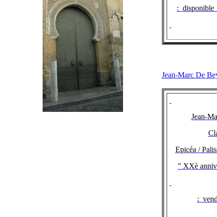
:
disponible 
Jean-Marc D
Jean-Ma
Cl
Epicéa / Pali
" XXè annive
:
vend