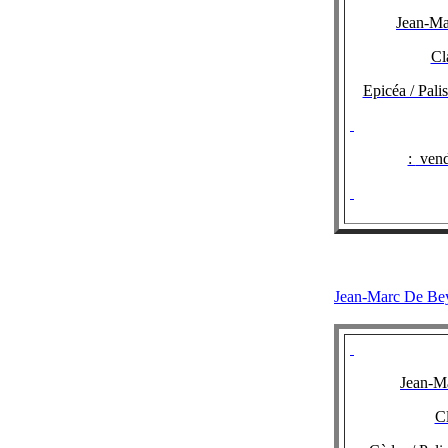
Jean-Ma
Cl
Epicéa / Pal
:
vend
Jean-Marc D
Jean-M
Cl