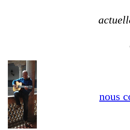
actuel
nous c