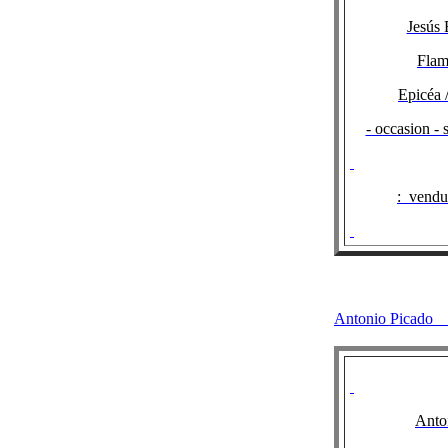
Jesús 
Flam
Epicéa 
- occasion - 
:
vendu 
Antonio Pic
Anto