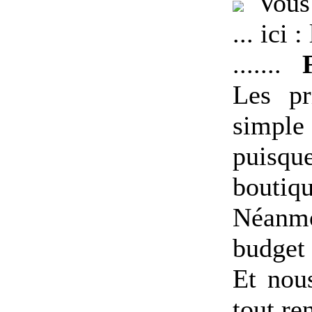
Vous t
... ici 
.......
Les pr
simple 
puisque
boutiq
Néanmo
budget 
Et nou
tout r