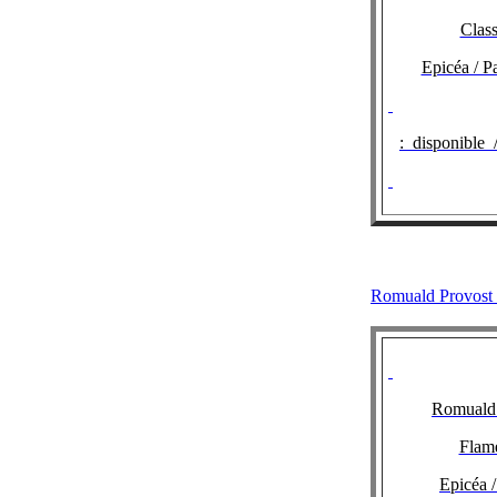
Class
Epicéa / P
:
disponible 
Romuald Pr
Romuald 
Flam
Epicéa /