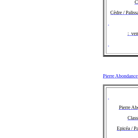
C
Cèdre / Palis
:
ven
Pierre Abon
Pierre A
Class
Epicéa / P