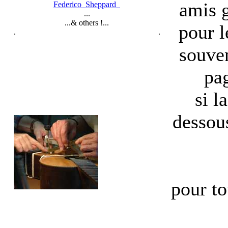
amis g
Federico Sheppard
...
...& others !...
pour l
. .
souven
pa
si l
dessous
pour to