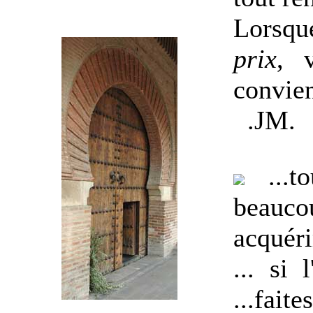
Lorsque
prix
, 
convie
.
JM
.
...to
beauco
acquérir
... si
...fait