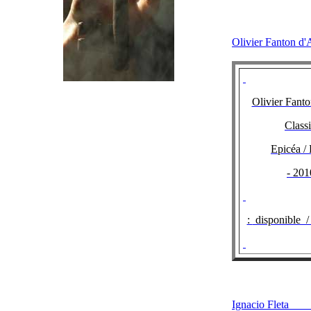
Olivier Fant
Olivier Fant
Classi
Epicéa / 
- 201
:
disponible /
Ignacio Fl