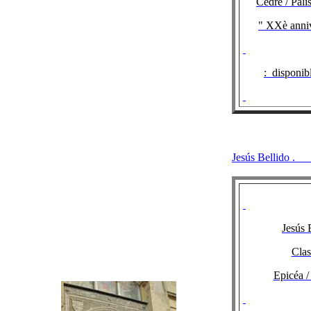
Cèdre / Pal
" XXè anniv
:
disponib
Jesús Bellido
.
C
Jesús 
Clas
Epicéa /