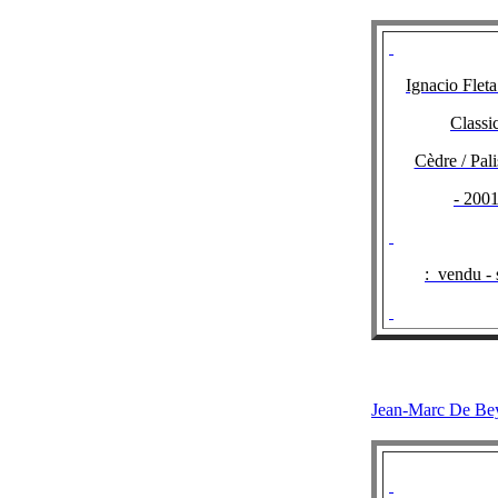
Ignacio Flet
Classi
Cèdre / Pal
- 2001
:
vendu - 
Jean-Marc D